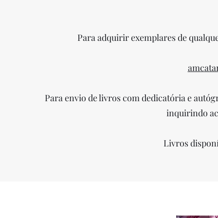
Para adquirir exemplares de qualquer
amcata
Para envio de livros com dedicatória e autó
inquirindo ac
Livros dispon