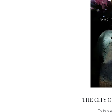
THE CITY O
To buy e